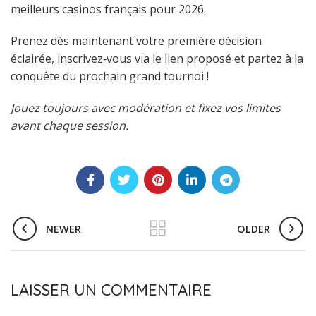
meilleurs casinos français pour 2026.
Prenez dès maintenant votre première décision
éclairée, inscrivez‑vous via le lien proposé et partez à la
conquête du prochain grand tournoi !
Jouez toujours avec modération et fixez vos limites
avant chaque session.
NEWER
OLDER
LAISSER UN COMMENTAIRE