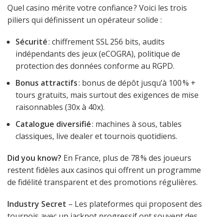
Quel casino mérite votre confiance ? Voici les trois
piliers qui définissent un opérateur solide :
Sécurité
: chiffrement SSL 256 bits, audits
indépendants des jeux (eCOGRA), politique de
protection des données conforme au RGPD.
Bonus attractifs
: bonus de dépôt jusqu’à 100 % +
tours gratuits, mais surtout des exigences de mise
raisonnables (30x à 40x).
Catalogue diversifié
: machines à sous, tables
classiques, live dealer et tournois quotidiens.
Did you know?
En France, plus de 78 % des joueurs
restent fidèles aux casinos qui offrent un programme
de fidélité transparent et des promotions régulières.
Industry Secret
– Les plateformes qui proposent des
tournois avec un jackpot progressif ont souvent des