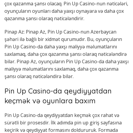
çox qazanma şansı olacaq. Pin Up Casino-nun nəticələri,
oyunçuların oyunları daha yaxşı oynayara və daha çox
qazanma şansı olaraq nəticələndirir.
Pinap Az: Pinap Az, Pin Up Casino-nun Azerbaycan
şəhəri ilə bağlı bir xidmət qurumudır. Bu, oyunçuların
Pin Up Casino-da daha yaxşı maliyyə məlumatlarını
saxlamaq, daha çox qazanma şansı olaraq nəticələndirə
bilər. Pinap Az, oyunçuların Pin Up Casino-da daha yaxşı
maliyyə məlumatlarını saxlamaq, daha çox qazanma
şansı olaraq nəticələndirə bilər.
Pin Up Casino-da qeydiyyatdan
keçmək və oyunlara baxım
Pin Up Casino-da qeydiyyatdan keçmək çox rahat və
sürətli bir prosesdir. İlk adımda pin up giriş sayfasına
keçirik və qeydiyyat formasını doldururuk. Formada