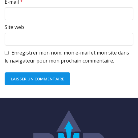
E-mail
*
Site web
Enregistrer mon nom, mon e-mail et mon site dans
le navigateur pour mon prochain commentaire.