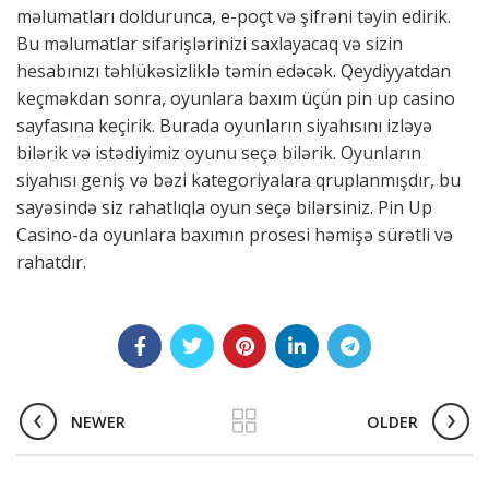
məlumatları doldurunca, e-poçt və şifrəni təyin edirik.
Bu məlumatlar sifarişlərinizi saxlayacaq və sizin
hesabınızı təhlükəsizliklə təmin edəcək. Qeydiyyatdan
keçməkdan sonra, oyunlara baxım üçün pin up casino
sayfasına keçirik. Burada oyunların siyahısını izləyə
bilərik və istədiyimiz oyunu seçə bilərik. Oyunların
siyahısı geniş və bəzi kategoriyalara qruplanmışdır, bu
sayəsində siz rahatlıqla oyun seçə bilərsiniz. Pin Up
Casino-da oyunlara baxımın prosesi həmişə sürətli və
rahatdır.
NEWER
OLDER