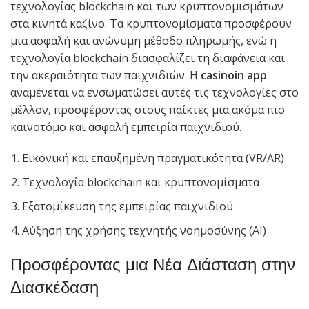
τεχνολογίας blockchain και των κρυπτονομισμάτων
στα κινητά καζίνο. Τα κρυπτονομίσματα προσφέρουν
μια ασφαλή και ανώνυμη μέθοδο πληρωμής, ενώ η
τεχνολογία blockchain διασφαλίζει τη διαφάνεια και
την ακεραιότητα των παιχνιδιών. Η
casinoin app
αναμένεται να ενσωματώσει αυτές τις τεχνολογίες στο
μέλλον, προσφέροντας στους παίκτες μια ακόμα πιο
καινοτόμο και ασφαλή εμπειρία παιχνιδιού.
Εικονική και επαυξημένη πραγματικότητα (VR/AR)
Τεχνολογία blockchain και κρυπτονομίσματα
Εξατομίκευση της εμπειρίας παιχνιδιού
Αύξηση της χρήσης τεχνητής νοημοσύνης (AI)
Προσφέροντας μια Νέα Διάσταση στην
Διασκέδαση