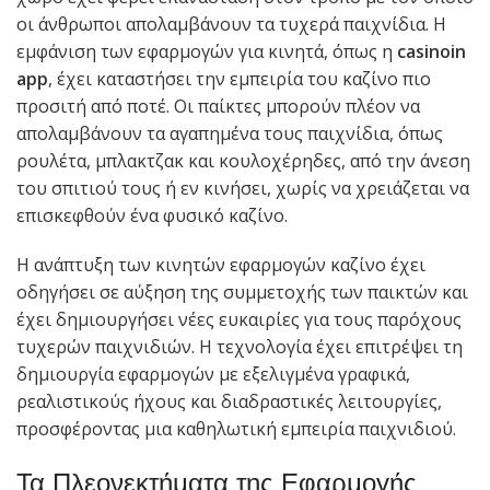
οι άνθρωποι απολαμβάνουν τα τυχερά παιχνίδια. Η
εμφάνιση των εφαρμογών για κινητά, όπως η
casinoin
app
, έχει καταστήσει την εμπειρία του καζίνο πιο
προσιτή από ποτέ. Οι παίκτες μπορούν πλέον να
απολαμβάνουν τα αγαπημένα τους παιχνίδια, όπως
ρουλέτα, μπλακτζακ και κουλοχέρηδες, από την άνεση
του σπιτιού τους ή εν κινήσει, χωρίς να χρειάζεται να
επισκεφθούν ένα φυσικό καζίνο.
Η ανάπτυξη των κινητών εφαρμογών καζίνο έχει
οδηγήσει σε αύξηση της συμμετοχής των παικτών και
έχει δημιουργήσει νέες ευκαιρίες για τους παρόχους
τυχερών παιχνιδιών. Η τεχνολογία έχει επιτρέψει τη
δημιουργία εφαρμογών με εξελιγμένα γραφικά,
ρεαλιστικούς ήχους και διαδραστικές λειτουργίες,
προσφέροντας μια καθηλωτική εμπειρία παιχνιδιού.
Τα Πλεονεκτήματα της Εφαρμογής