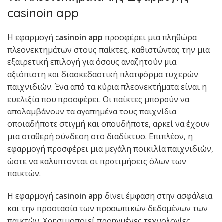
casinoin app
Η εφαρμογή
casinoin app
προσφέρει μια πληθώρα
πλεονεκτημάτων στους παίκτες, καθιστώντας την μια
εξαιρετική επιλογή για όσους αναζητούν μια
αξιόπιστη και διασκεδαστική πλατφόρμα τυχερών
παιχνιδιών. Ένα από τα κύρια πλεονεκτήματα είναι η
ευελιξία που προσφέρει. Οι παίκτες μπορούν να
απολαμβάνουν τα αγαπημένα τους παιχνίδια
οποιαδήποτε στιγμή και οπουδήποτε, αρκεί να έχουν
μια σταθερή σύνδεση στο διαδίκτυο. Επιπλέον, η
εφαρμογή προσφέρει μια μεγάλη ποικιλία παιχνιδιών,
ώστε να καλύπτονται οι προτιμήσεις όλων των
παικτών.
Η εφαρμογή
casinoin app
δίνει έμφαση στην ασφάλεια
και την προστασία των προσωπικών δεδομένων των
παικτών. Χρησιμοποιεί προηγμένες τεχνολογίες