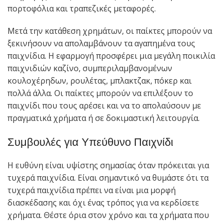
πορτοφόλια και τραπεζικές μεταφορές.
Μετά την κατάθεση χρημάτων, οι παίκτες μπορούν να
ξεκινήσουν να απολαμβάνουν τα αγαπημένα τους
παιχνίδια. Η εφαρμογή προσφέρει μια μεγάλη ποικιλία
παιχνιδιών καζίνο, συμπεριλαμβανομένων
κουλοχέρηδων, ρουλέτας, μπλακτζακ, πόκερ και
πολλά άλλα. Οι παίκτες μπορούν να επιλέξουν το
παιχνίδι που τους αρέσει και να το απολαύσουν με
πραγματικά χρήματα ή σε δοκιμαστική λειτουργία.
Συμβουλές για Υπεύθυνο Παιχνίδι
Η ευθύνη είναι υψίστης σημασίας όταν πρόκειται για
τυχερά παιχνίδια. Είναι σημαντικό να θυμάστε ότι τα
τυχερά παιχνίδια πρέπει να είναι μια μορφή
διασκέδασης και όχι ένας τρόπος για να κερδίσετε
χρήματα. Θέστε όρια στον χρόνο και τα χρήματα που