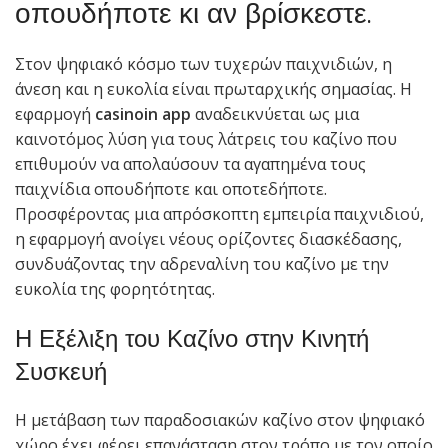
οπουδήποτε κι αν βρίσκεστε.
Στον ψηφιακό κόσμο των τυχερών παιχνιδιών, η
άνεση και η ευκολία είναι πρωταρχικής σημασίας. Η
εφαρμογή
casinoin app
αναδεικνύεται ως μια
καινοτόμος λύση για τους λάτρεις του καζίνο που
επιθυμούν να απολαύσουν τα αγαπημένα τους
παιχνίδια οπουδήποτε και οποτεδήποτε.
Προσφέροντας μια απρόσκοπτη εμπειρία παιχνιδιού,
η εφαρμογή ανοίγει νέους ορίζοντες διασκέδασης,
συνδυάζοντας την αδρεναλίνη του καζίνο με την
ευκολία της φορητότητας.
Η Εξέλιξη του Καζίνο στην Κινητή
Συσκευή
Η μετάβαση των παραδοσιακών καζίνο στον ψηφιακό
χώρο έχει φέρει επανάσταση στον τρόπο με τον οποίο