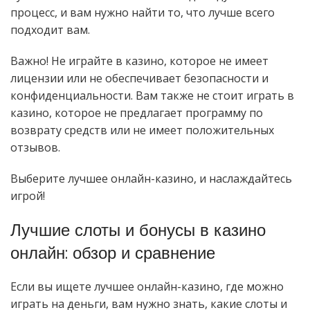
процесс, и вам нужно найти то, что лучше всего
подходит вам.
Важно! Не играйте в казино, которое не имеет
лицензии или не обеспечивает безопасности и
конфиденциальности. Вам также не стоит играть в
казино, которое не предлагает программу по
возврату средств или не имеет положительных
отзывов.
Выберите лучшее онлайн-казино, и наслаждайтесь
игрой!
Лучшие слоты и бонусы в казино
онлайн: обзор и сравнение
Если вы ищете лучшее онлайн-казино, где можно
играть на деньги, вам нужно знать, какие слоты и