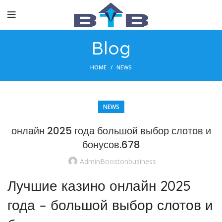
Blog
HOME
NEWS
NEWS
онлайн 2025 года большой выбор слотов и
бонусов.678
AdminBoostonbusiness
Лучшие казино онлайн 2025
года – большой выбор слотов и