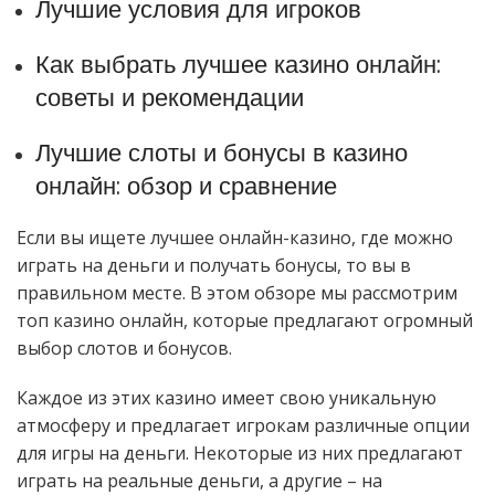
Лучшие условия для игроков
Как выбрать лучшее казино онлайн:
советы и рекомендации
Лучшие слоты и бонусы в казино
онлайн: обзор и сравнение
Если вы ищете лучшее онлайн-казино, где можно
играть на деньги и получать бонусы, то вы в
правильном месте. В этом обзоре мы рассмотрим
топ казино онлайн, которые предлагают огромный
выбор слотов и бонусов.
Каждое из этих казино имеет свою уникальную
атмосферу и предлагает игрокам различные опции
для игры на деньги. Некоторые из них предлагают
играть на реальные деньги, а другие – на