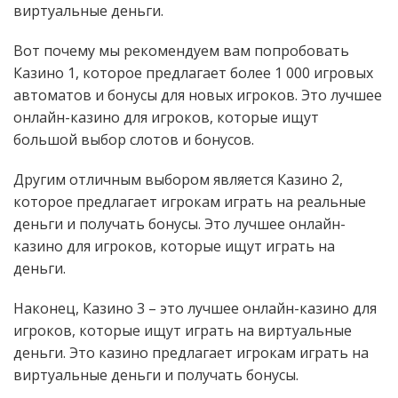
виртуальные деньги.
Вот почему мы рекомендуем вам попробовать
Казино 1, которое предлагает более 1 000 игровых
автоматов и бонусы для новых игроков. Это лучшее
онлайн-казино для игроков, которые ищут
большой выбор слотов и бонусов.
Другим отличным выбором является Казино 2,
которое предлагает игрокам играть на реальные
деньги и получать бонусы. Это лучшее онлайн-
казино для игроков, которые ищут играть на
деньги.
Наконец, Казино 3 – это лучшее онлайн-казино для
игроков, которые ищут играть на виртуальные
деньги. Это казино предлагает игрокам играть на
виртуальные деньги и получать бонусы.