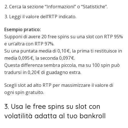
Cerca la sezione “Informazioni” o “Statistiche”.
Leggi il valore dell’RTP indicato.
Esempio pratico:
Supponi di avere 20 free spins su una slot con RTP 95%
e un’altra con RTP 97%.
Su una puntata media di 0,10 €, la prima ti restituisce in
media 0,095 €, la seconda 0,097 €.
Questa differenza sembra piccola, ma su 100 spin può
tradursi in 0,20 € di guadagno extra.
Scegli slot ad alto RTP per massimizzare il valore di
ogni spin gratuito.
3. Usa le free spins su slot con
volatilità adatta al tuo bankroll