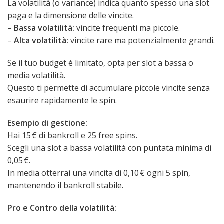
La volatilità (o variance) indica quanto spesso una slot
paga e la dimensione delle vincite.
–
Bassa volatilità:
vincite frequenti ma piccole.
–
Alta volatilità:
vincite rare ma potenzialmente grandi.
Se il tuo budget è limitato, opta per slot a bassa o
media volatilità.
Questo ti permette di accumulare piccole vincite senza
esaurire rapidamente le spin.
Esempio di gestione:
Hai 15 € di bankroll e 25 free spins.
Scegli una slot a bassa volatilità con puntata minima di
0,05 €.
In media otterrai una vincita di 0,10 € ogni 5 spin,
mantenendo il bankroll stabile.
Pro e Contro della volatilità: