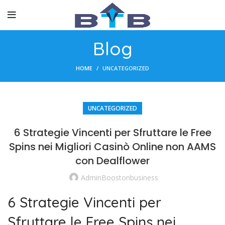
Blog
HOME
UNCATEGORIZED
UNCATEGORIZED
6 Strategie Vincenti per Sfruttare le Free
Spins nei Migliori Casinò Online non AAMS
con Dealflower
AdminBoostonbusiness
6 Strategie Vincenti per
Sfruttare le Free Spins nei