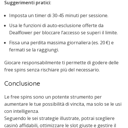
Suggerimenti pratici:
Imposta un timer di 30‑45 minuti per sessione.
Usa le funzioni di auto‑esclusione offerte da
Dealflower per bloccare l’accesso se superi il limite.
Fissa una perdita massima giornaliera (es. 20 €) e
fermati se la raggiungi.
Giocare responsabilmente ti permette di godere delle
free spins senza rischiare più del necessario.
Conclusione
Le free spins sono un potente strumento per
aumentare le tue possibilità di vincita, ma solo se le usi
con intelligenza.
Seguendo le sei strategie illustrate, potrai scegliere
casinò affidabili, ottimizzare le slot giuste e gestire il