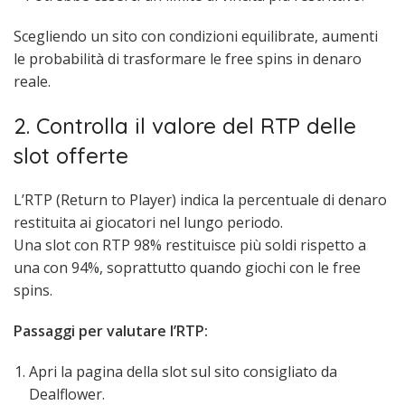
Scegliendo un sito con condizioni equilibrate, aumenti
le probabilità di trasformare le free spins in denaro
reale.
2. Controlla il valore del RTP delle
slot offerte
L’RTP (Return to Player) indica la percentuale di denaro
restituita ai giocatori nel lungo periodo.
Una slot con RTP 98% restituisce più soldi rispetto a
una con 94%, soprattutto quando giochi con le free
spins.
Passaggi per valutare l’RTP:
Apri la pagina della slot sul sito consigliato da
Dealflower.