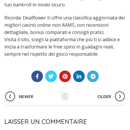
tuo bankroll in modo sicuro.
Ricorda: Dealflower ti offre una classifica aggiornata dei
migliori casinò online non AAMS, con recensioni
dettagliate, bonus comparati e consigli pratici.
Visita il sito, scegli la piattaforma che più ti si addice e
inizia a trasformare le free spins in guadagni reali,
sempre nel rispetto del gioco responsabile.
NEWER
OLDER
LAISSER UN COMMENTAIRE