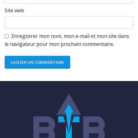
Site web
Enregistrer mon nom, mon e-mail et mon site dans
le navigateur pour mon prochain commentaire.