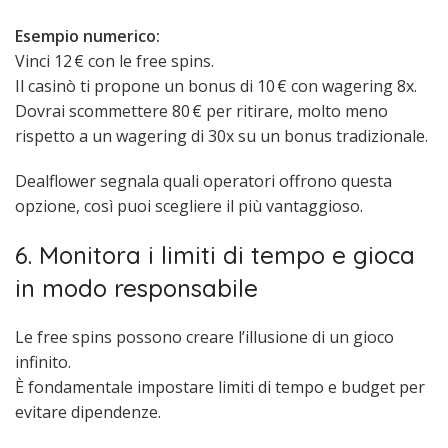
Esempio numerico:
Vinci 12 € con le free spins.
Il casinò ti propone un bonus di 10 € con wagering 8x.
Dovrai scommettere 80 € per ritirare, molto meno
rispetto a un wagering di 30x su un bonus tradizionale.
Dealflower segnala quali operatori offrono questa
opzione, così puoi scegliere il più vantaggioso.
6. Monitora i limiti di tempo e gioca
in modo responsabile
Le free spins possono creare l’illusione di un gioco
infinito.
È fondamentale impostare limiti di tempo e budget per
evitare dipendenze.