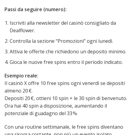
Passi da seguire (numero):
Iscriviti alla newsletter del casinò consigliato da
Dealflower.
Controlla la sezione “Promozioni” ogni lunedì.
Attiva le offerte che richiedono un deposito minimo.
Gioca le nuove free spins entro il periodo indicato.
Esempio reale:
Il casinò X offre 10 free spins ogni venerdì se depositi
almeno 20 €.
Depositi 20 €, ottieni 10 spin + le 30 spin di benvenuto.
Ora hai 40 spin a disposizione, aumentando il
potenziale di guadagno del 33 %.
Con una routine settimanale, le free spins diventano
una risorsa costante, non più un evento isolato.