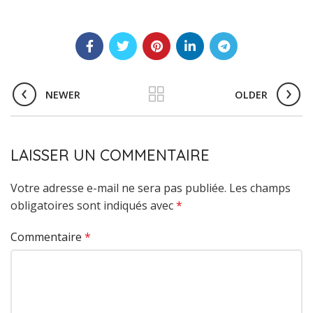
NEWER
OLDER
LAISSER UN COMMENTAIRE
Votre adresse e-mail ne sera pas publiée.
Les champs
obligatoires sont indiqués avec
*
Commentaire
*