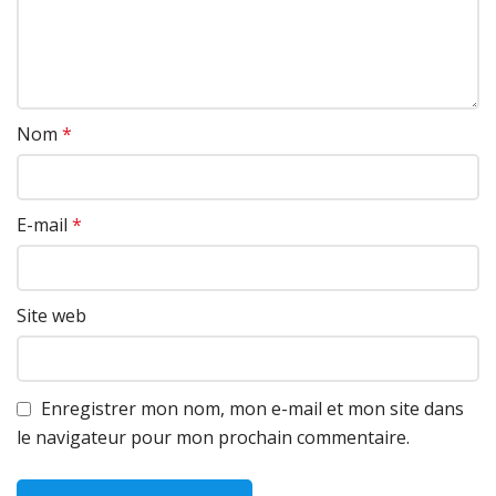
Nom
*
E-mail
*
Site web
Enregistrer mon nom, mon e-mail et mon site dans
le navigateur pour mon prochain commentaire.