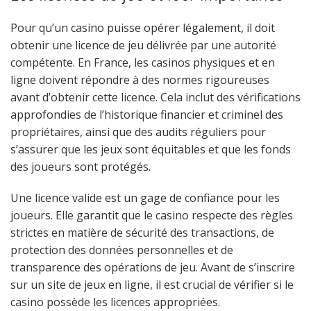
Pour qu’un casino puisse opérer légalement, il doit
obtenir une licence de jeu délivrée par une autorité
compétente. En France, les casinos physiques et en
ligne doivent répondre à des normes rigoureuses
avant d’obtenir cette licence. Cela inclut des vérifications
approfondies de l’historique financier et criminel des
propriétaires, ainsi que des audits réguliers pour
s’assurer que les jeux sont équitables et que les fonds
des joueurs sont protégés.
Une licence valide est un gage de confiance pour les
joueurs. Elle garantit que le casino respecte des règles
strictes en matière de sécurité des transactions, de
protection des données personnelles et de
transparence des opérations de jeu. Avant de s’inscrire
sur un site de jeux en ligne, il est crucial de vérifier si le
casino possède les licences appropriées.