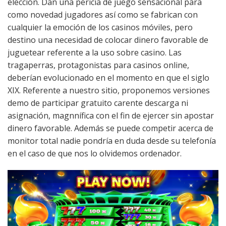
elección. Dan una pericia de juego sensacional para
como novedad jugadores así­ como se fabrican con
cualquier la emoción de los casinos móviles, pero
destino una necesidad de colocar dinero favorable de
juguetear referente a la uso sobre casino. Las
tragaperras, protagonistas para casinos online,
deberían evolucionado en el momento en que el siglo
XIX. Referente a nuestro sitio, proponemos versiones
demo de participar gratuito carente descarga ni
asignación, magnnífica con el fin de ejercer sin apostar
dinero favorable. Además se puede competir acerca de
monitor total nadie pondrí­a en duda desde su telefonía
en el caso de que nos lo olvidemos ordenador.