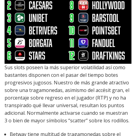
Sus slots poseen la más superior volatilidad así­ como
bastantes disponen con el pasar del tiempo botes
progresivos jugosos. Nuestro de más grande atractivo
sobre una tragamonedas, asimismo del accésit gran, el
porcentaje sobre regreso en el jugador (RTP) y no ha
transpirado qué llevar universal, resultan los puntos
adicional. Normalmente activarse cuando se muestran
3 o bien de mayor símbolos “scatter” sobre los rodillos.
Betway tiene multitud de tragamonedas sobre el