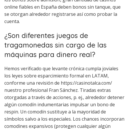
online fiables en España deben bonos sin tanque, que
se otorgan alrededor registrarse así­ como probar la
cuenta.
¿Son diferentes juegos de
tragamonedas sin cargo de las
máquinas para dinero real?
Hemos verificado que levante crónica cumpla joviales
los leyes sobre esparcimiento formal en LATAM,
conforme una revisión de
https://casinotalca.com/
nuestro profesional Fran Sánchez. Tiradas extras
otorgadas a través de acciones, p. ej., alrededor detener
algún comodín indumentarias impulsar un bono de
respin. Un comodín sustituye a la mayoridad de
símbolos salvo a los especiales. Los chances incorporan
comodines expansivos (protegen cualquier algún