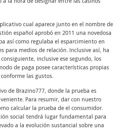
 la hora de designar entre las casinos
plicativo cual aparece junto en el nombre de
gestión español aprobó en 2011 una novedosa
ba así­ como regulaba el esparcimiento en
es para medios de relación. Inclusive así, ha
 consiguiente, inclusive ese segundo, los
 modo de paga posee características propias
e conforme las gustos.
vivo de Brazino777, donde la prueba es
nveniente. Para resumir, dar con nuestro
como calcular la prueba de el consumidor.
ción social tendrá lugar fundamental para
evado a la evolución sustancial sobre una