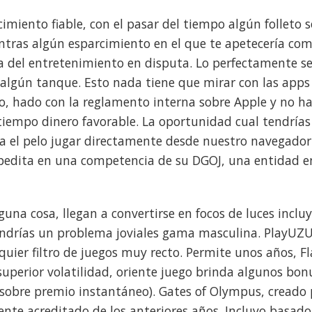
cimiento fiable, con el pasar del tiempo algún folleto
tras algún esparcimiento en el que te apetecería comp
 del entretenimiento en disputa. Lo perfectamente se
r algún tanque. Esto nada tiene que mirar con las app
o, hado con la reglamento interna sobre Apple y no h
 tiempo dinero favorable. La oportunidad cual tendrí­as
a el pelo jugar directamente desde nuestro navegador 
supedita en una competencia de su DGOJ, una entidad e
una cosa, llegan a convertirse en focos de luces inclu
tendrí­as un problema joviales gama masculina. PlayUZU
lquier filtro de juegos muy recto. Permite unos años, 
superior volatilidad, oriente juego brinda algunos bo
 sobre premio instantáneo). Gates of Olympus, creado 
te acreditado de los anteriores años. Incluyo basado