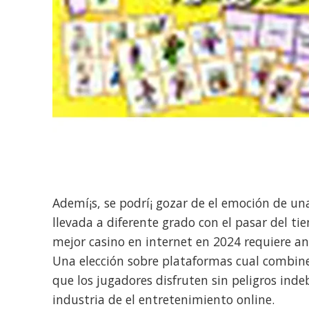
Ademí¡s, se podrí¡ gozar de el emoción de un
llevada a diferente grado con el pasar del ti
mejor casino en internet en 2024 requiere an
Una elección sobre plataformas cual combine
que los jugadores disfruten sin peligros ind
industria de el entretenimiento online.