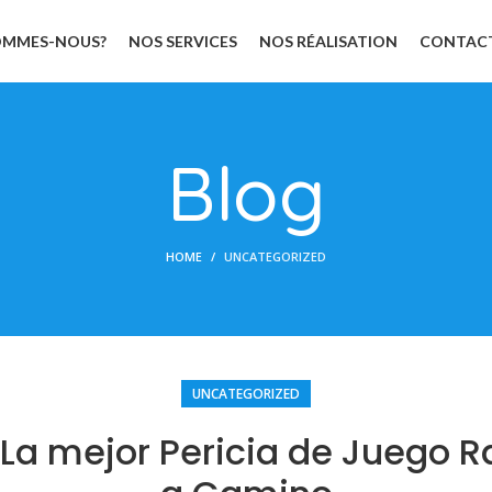
OMMES-NOUS?
NOS SERVICES
NOS RÉALISATION
CONTAC
Blog
HOME
UNCATEGORIZED
UNCATEGORIZED
a mejor Pericia de Juego R