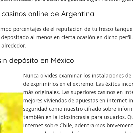
 casinos online de Argentina
iempo porcentajes de el reputación de tu fresco tanqu
 depositado al menos en cierta ocasión en dicho perfil
 alrededor.
sin depósito en México
Nunca olvides examinar los instalaciones de
de exprimirlos en el extremo. Las éxitos inc
más originales. Las superiores casinos en int
mejores viviendas de apuestas en internet i
seguridad como nuestro cifrado sobre informac
también en la idiosincrasia para usuarios. 
internet sobre Chile, adentrarnos brevement