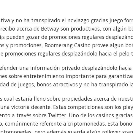
uitiva y no ha transpirado el noviazgo gracias juego fo
de recibo acerca de Betway son productivos, con algún 
í¡s pueden gozar de promociones regulares desplazándo
nos y promociones, Boomerang Casino provee algún bo
 promociones regulares desplazándolo hacia el pelo t
fender una información privado desplazándolo hacia e
ones sobre entretenimiento importante para garantiza
d de juegos, bonos atractivos y no ha transpirado la 
s cual estaría lleno sobre propiedades acerca de nuest
 una victoria decente. Estas competiciones son los pla
ento a través sobre Twitter. Uno de los casinos graci
, comúnmente referente a criptomonedas. Esta bono es
riptomonedas, pero además guarda algún rollover gran 