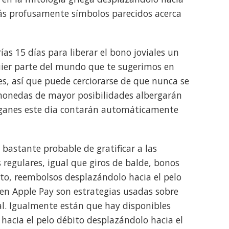
 más profusamente símbolos parecidos acerca
­as 15 días para liberar el bono joviales un
quier parte del mundo que te sugerimos en
s, así que puede cerciorarse de que nunca se
onedas de mayor posibilidades albergarán
al ganes este dia contarán automáticamente
bastante probable de gratificar a las
 regulares, igual que giros de balde, bonos
ito, reembolsos desplazándolo hacia el pelo
en Apple Pay son estrategias usadas sobre
eal. Igualmente están que hay disponibles
 hacia el pelo débito desplazándolo hacia el