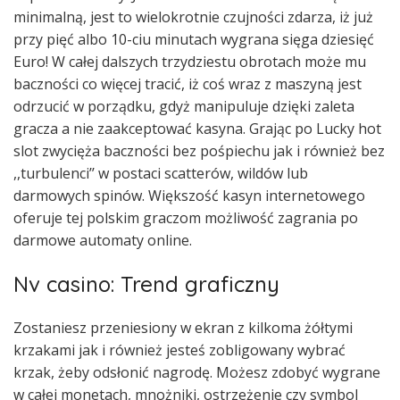
minimalną, jest to wielokrotnie czujności zdarza, iż już
przy pięć albo 10-ciu minutach wygrana sięga dziesięć
Euro!
W całej dalszych trzydziestu obrotach może mu
baczności co więcej tracić, iż coś wraz z maszyną jest
odrzucić w porządku, gdyż manipuluje dzięki zaleta
gracza a nie zaakceptować kasyna. Grając po Lucky hot
slot zwycięża baczności bez pośpiechu jak i również bez
,,turbulenci’’ w postaci scatterów, wildów lub
darmowych spinów. Większość kasyn internetowego
oferuje tej polskim graczom możliwość zagrania po
darmowe automaty online.
Nv casino: Trend graficzny
Zostaniesz przeniesiony w ekran z kilkoma żółtymi
krzakami jak i również jesteś zobligowany wybrać
krzak, żeby odsłonić nagrodę. Możesz zdobyć wygrane
w całej monetach, mnożniki, ostrzeżenie czy symbol