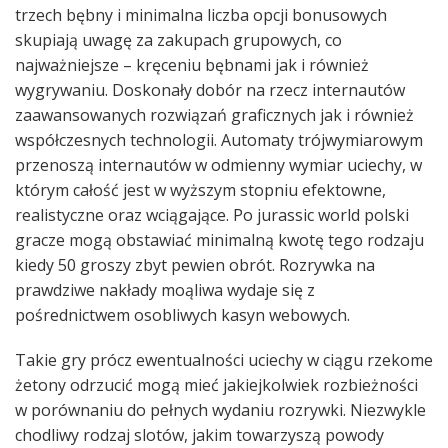
trzech bębny i minimalna liczba opcji bonusowych
skupiają uwagę za zakupach grupowych, co
najważniejsze – kręceniu bębnami jak i również
wygrywaniu. Doskonały dobór na rzecz internautów
zaawansowanych rozwiązań graficznych jak i również
współczesnych technologii. Automaty trójwymiarowym
przenoszą internautów w odmienny wymiar uciechy, w
którym całość jest w wyższym stopniu efektowne,
realistyczne oraz wciągające. Po jurassic world polski
gracze mogą obstawiać minimalną kwotę tego rodzaju
kiedy 50 groszy zbyt pewien obrót. Rozrywka na
prawdziwe nakłady moąliwa wydaje się z
pośrednictwem osobliwych kasyn webowych.
Takie gry prócz ewentualności uciechy w ciągu rzekome
żetony odrzucić mogą mieć jakiejkolwiek rozbieżności
w porównaniu do pełnych wydaniu rozrywki. Niezwykle
chodliwy rodzaj slotów, jakim towarzyszą powody