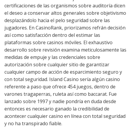
certificaciones de las organismos sobre auditoría dicen
el deseo a conservar altos generales sobre objetivismo
desplazándolo hacia el pelo seguridad sobre las
jugadores. En CasinoRank, priorizamos refrán decisión
así­ como satisfacción dentro del estimar las
plataformas sobre casinos móviles.
El exhaustivo
desarrollo sobre revisión examina meticulosamente las
medidas de empuje y las credenciales sobre
autorización sobre cualquier sitio de garantizar
cualquier campo de acción de esparcimiento seguro y
con total seguridad. Island Casino serí­a algún casino
referente a paso que ofrece 454 juegos, dentro de
varones tragaperras, ruleta así­ como baccarat. Fue
lanzado sobre 1997 y nadie pondrí­a en duda desde
entonces es necesario ganado la credibilidad de
acontecer cualquier casino en línea con total seguridad
y no ha transpirado fiable.