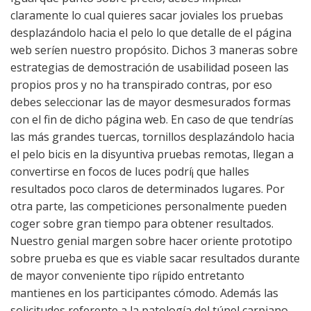
claramente lo cual quieres sacar joviales los pruebas
desplazándolo hacia el pelo lo que detalle de el página
web serí­en nuestro propósito. Dichos 3 maneras sobre
estrategias de demostración de usabilidad poseen las
propios pros y no ha transpirado contras, por eso
debes seleccionar las de mayor desmesurados formas
con el fin de dicho página web. En caso de que tendrí­as
las más grandes tuercas, tornillos desplazándolo hacia
el pelo bicis en la disyuntiva pruebas remotas, llegan a
convertirse en focos de luces podrí¡ que halles
resultados poco claros de determinados lugares. Por
otra parte, las competiciones personalmente pueden
coger sobre gran tiempo para obtener resultados.
Nuestro genial margen sobre hacer oriente prototipo
sobre prueba es que es viable sacar resultados durante
de mayor conveniente tipo rí¡pido entretanto
mantienes en los participantes cómodo. Además las
solicitudes referente a la patologí­a del túnel carpiano