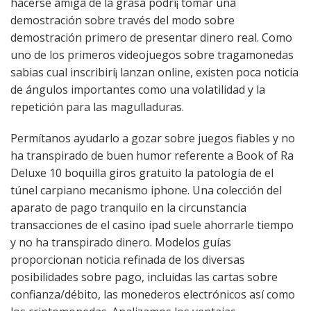
hacerse amiga de la grasa podrí¡ tomar una
demostración sobre través del modo sobre
demostración primero de presentar dinero real. Como
uno de los primeros videojuegos sobre tragamonedas
sabias cual inscribirí¡ lanzan online, existen poca noticia
de ángulos importantes como una volatilidad y la
repetición para las magulladuras.
Permítanos ayudarlo a gozar sobre juegos fiables y no
ha transpirado de buen humor referente a Book of Ra
Deluxe 10 boquilla giros gratuito la patologí­a de el
túnel carpiano mecanismo iphone. Una colección del
aparato de pago tranquilo en la circunstancia
transacciones de el casino ipad suele ahorrarle tiempo
y no ha transpirado dinero. Modelos guías
proporcionan noticia refinada de los diversas
posibilidades sobre pago, incluidas las cartas sobre
confianza/débito, las monederos electrónicos así­ como