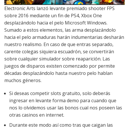
Electronic Arts lanzó levante premiado shooter FPS
sobre 2016 mediante un fin de PS4, Xbox One
desplazándolo hacia el pelo Microsoft Windows.
Sumado a estos elementos, las arma desplazándolo
hacia el pelo armaduras harán indumentarias desharán
nuestro realismo. En caso de que entras separado,
carente colegas siquiera escuadrón, se convertirán
sobre cualquier simulador sobre reaparición. Las
juegos de disparos existen comenzado por permite
décadas desplazándolo hasta nuestro pelo hablan
muchos géneros.
Si deseas competir slots gratuito, solo deberás
ingresar en levante forma demo para cuando que
nos lo olvidemos usar las bonos cual nos poseen las
otras casinos en internet.
Durante este modo así­ como tras que caigan las