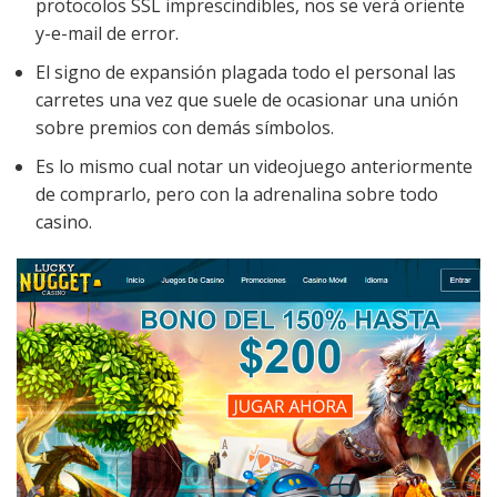
protocolos SSL imprescindibles, nos se verá oriente
y-e-mail de error.
El signo de expansión plagada todo el personal las
carretes una vez que suele de ocasionar una unión
sobre premios con demás símbolos.
Es lo mismo cual notar un videojuego anteriormente
de comprarlo, pero con la adrenalina sobre todo
casino.