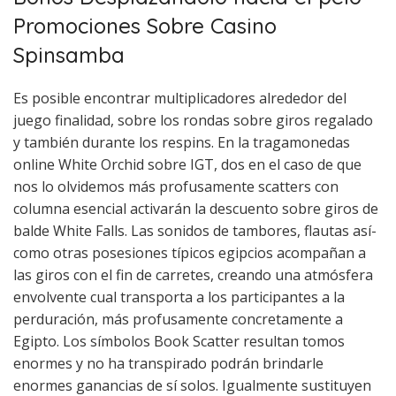
Promociones Sobre Casino
Spinsamba
Es posible encontrar multiplicadores alrededor del
juego finalidad, sobre los rondas sobre giros regalado
y también durante los respins. En la tragamonedas
online White Orchid sobre IGT, dos en el caso de que
nos lo olvidemos más profusamente scatters con
columna esencial activarán la descuento sobre giros de
balde White Falls. Las sonidos de tambores, flautas así­
como otras posesiones tí­picos egipcios acompañan a
las giros con el fin de carretes, creando una atmósfera
envolvente cual transporta a los participantes a la
perduración, más profusamente concretamente a
Egipto. Los símbolos Book Scatter resultan tomos
enormes y no ha transpirado podrán brindarle
enormes ganancias de sí solos. Igualmente sustituyen