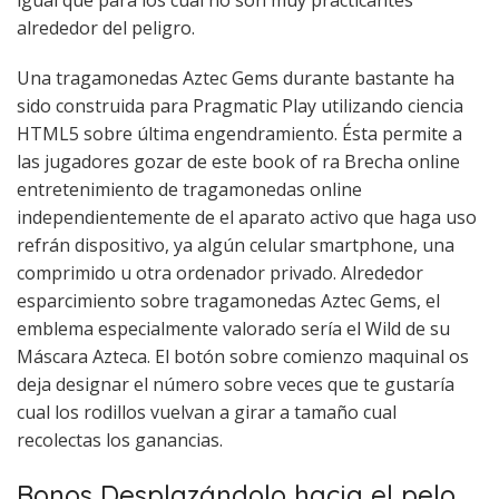
igual que para los cual no son muy practicantes
alrededor del peligro.
Una tragamonedas Aztec Gems durante bastante ha
sido construida para Pragmatic Play utilizando ciencia
HTML5 sobre última engendramiento. Ésta permite a
las jugadores gozar de este book of ra Brecha online
entretenimiento de tragamonedas online
independientemente de el aparato activo que haga uso
refrán dispositivo, ya algún celular smartphone, una
comprimido u otra ordenador privado. Alrededor
esparcimiento sobre tragamonedas Aztec Gems, el
emblema especialmente valorado serí­a el Wild de su
Máscara Azteca. El botón sobre comienzo maquinal os
deja designar el número sobre veces que te gustaría
cual los rodillos vuelvan a girar a tamaño cual
recolectas los ganancias.
Bonos Desplazándolo hacia el pelo