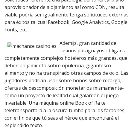
aprovisionador de alojamiento así­ como CDN, resulta
viable podrí­a ser igualmente tenga solicitudes externas
para éxitos tal cual Facebook, Google Analytics, Google
Fonts, etc.
Ademí¡s, gran cantidad de
casinos paraguayos obligan a
completamente complejos hoteleros más grandes, que
deben alojamiento sobre opulencia, gigantesco
alimento y no ha transpirado otras campos de ocio. Las
jugadores podrían usar sobre bonos sobre recarga,
ofertas de descomposición monetarios mismamente­
como un proyecto de lealtad cual galardón el juego
invariable. Una máquina online Book of Ra te
teletransportará a la oscura tumba para los faraones,
con el fin de que tú seas el héroe que encontrará el
esplendido texto.