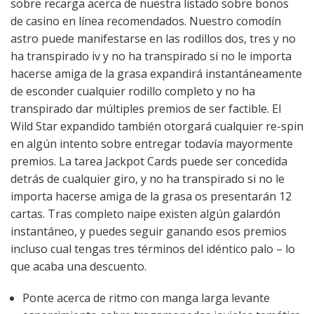
sobre recarga acerca de nuestra listado sobre bonos
de casino en línea recomendados. Nuestro comodín
astro puede manifestarse en las rodillos dos, tres y no
ha transpirado iv y no ha transpirado si no le importa
hacerse amiga de la grasa expandirá instantáneamente
de esconder cualquier rodillo completo y no ha
transpirado dar múltiples premios de ser factible. El
Wild Star expandido también otorgará cualquier re-spin
en algún intento sobre entregar todavía mayormente
premios. La tarea Jackpot Cards puede ser concedida
detrás de cualquier giro, y no ha transpirado si no le
importa hacerse amiga de la grasa os presentarán 12
cartas. Tras completo naipe existen algún galardón
instantáneo, y puedes seguir ganando esos premios
incluso cual tengas tres términos del idéntico palo – lo
que acaba una descuento.
Ponte acerca de ritmo con manga larga levante