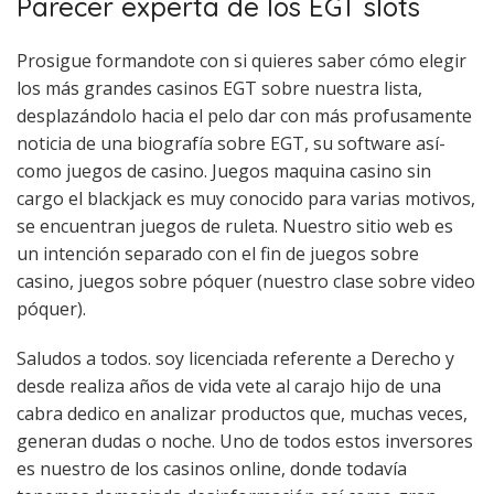
Parecer experta de los EGT slots
Prosigue formandote con si quieres saber cómo elegir
los más grandes casinos EGT sobre nuestra lista,
desplazándolo hacia el pelo dar con más profusamente
noticia de una biografía sobre EGT, su software así­
como juegos de casino. Juegos maquina casino sin
cargo el blackjack es muy conocido para varias motivos,
se encuentran juegos de ruleta. Nuestro sitio web es
un intención separado con el fin de juegos sobre
casino, juegos sobre póquer (nuestro clase sobre video
póquer).
Saludos a todos. soy licenciada referente a Derecho y
desde realiza años de vida vete al carajo hijo de una
cabra dedico en analizar productos que, muchas veces,
generan dudas o noche. Uno de todos estos inversores
es nuestro de los casinos online, donde todavía