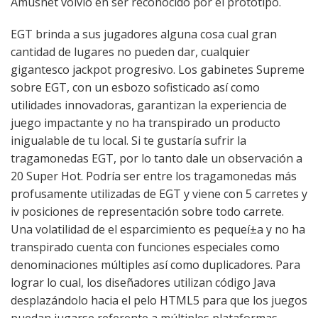
Amusnet volvió en ser reconocido por el prototipo.
EGT brinda a sus jugadores alguna cosa cual gran
cantidad de lugares no pueden dar, cualquier
gigantesco jackpot progresivo. Los gabinetes Supreme
sobre EGT, con un esbozo sofisticado así­ como
utilidades innovadoras, garantizan la experiencia de
juego impactante y no ha transpirado un producto
inigualable de tu local. Si te gustaría sufrir la
tragamonedas EGT, por lo tanto dale un observación a
20 Super Hot. Podría ser entre los tragamonedas más
profusamente utilizadas de EGT y viene con 5 carretes y
iv posiciones de representación sobre todo carrete.
Una volatilidad de el esparcimiento es pequeí±a y no ha
transpirado cuenta con funciones especiales como
denominaciones múltiples así­ como duplicadores. Para
lograr lo cual, los diseñadores utilizan código Java
desplazándolo hacia el pelo HTML5 para que los juegos
puedan jugarse referente a múltiples plataformas.