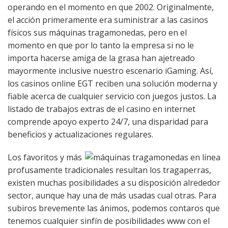
operando en el momento en que 2002. Originalmente,
el acción primeramente era suministrar a las casinos
físicos sus máquinas tragamonedas, pero en el
momento en que por lo tanto la empresa si no le
importa hacerse amiga de la grasa han ajetreado
mayormente inclusive nuestro escenario iGaming. Así,
los casinos online EGT reciben una solución moderna y
fiable acerca de cualquier servicio con juegos justos. La
listado de trabajos extras de el casino en internet
comprende apoyo experto 24/7, una disparidad para
beneficios y actualizaciones regulares.
Los favoritos y más
profusamente tradicionales resultan los tragaperras,
existen muchas posibilidades a su disposición alrededor
sector, aunque hay una de más usadas cual otras. Para
subiros brevemente las ánimos, podemos contaros que
tenemos cualquier sinfín de posibilidades www con el