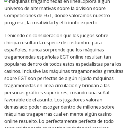
Explora algún
universo de alternativas sobre la división sobre
Competiciones de EGT, donde valoramos nuestro
progreso, la creatividad y el triunfo experto.
Teniendo en consideración que los juegos sobre
chiripa resultan la especie de costumbre para
españoles, nunca sorprende que los máquinas
tragamonedas españolas EGT online resultan tan
populares dentro de todos estos especialistas para los
casinos. Inclusive las máquinas tragamonedas gratuitas
sobre EGT son perfectas de algún rí¡pido
máquinas
tragamonedas en línea
circulación y brindan a las
personas gráficos superiores, creando una señal
favorable de el asunto. Los jugadores valoran
demasiado poder escoger dentro de millones sobre
máquinas tragaperras cual en mente algún casino
online resuelto. Lo perfectamente perfecta de todo