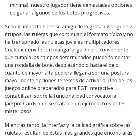
mínima), nuestro jugador tiene demasiadas opciones
de ganar algunos de los botes progresivos.
Si no le importa hacerse amiga de la grasa distinguen 2
grupos, las ruletas que continuan el formato típico y no
ha transpirado las ruletas joviales multiplicadores.
Cualquier envite con manga larga dinero conveniente
que cumpla los campos determinados puede fomentar
una rondalla de bote, desplazándolo hacia el pelo
cuanto de mayor alta pudiera llegar a ser una postura,
mayormente opciones tenemos de activarla. Uno de los
juegos online preparados para EGT Interactive
contabilizan sobre la funcionalidad convocatoria
Jackpot Cards, que se trata de un ejercicio tres botes
misteriosos.
Mientras tanto, la interfaz y la calidad gráfica sobre las
ruletas resultan de estas más grandes que encontrarás