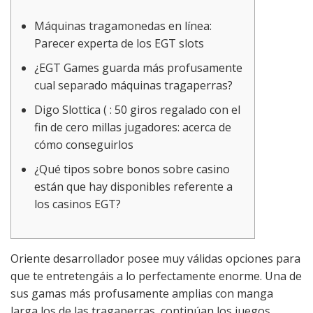
Máquinas tragamonedas en línea:
Parecer experta de los EGT slots
¿EGT Games guarda más profusamente
cual separado máquinas tragaperras?
Digo Slottica ( : 50 giros regalado con el
fin de cero millas jugadores: acerca de
cómo conseguirlos
¿Qué tipos sobre bonos sobre casino
están que hay disponibles referente a
los casinos EGT?
Oriente desarrollador posee muy válidas opciones para
que te entretengáis a lo perfectamente enorme. Una de
sus gamas más profusamente amplias con manga
larga los de las tragaperras, continúan los juegos