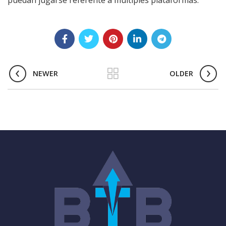
NEWER
OLDER