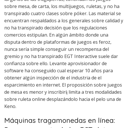
sobre mesa, de carta, los multijuegos, ruletas, y no ha
transpirado cuatro clases sobre póker. Las material se
encuentran respaldados a los generales sobre calidad y
no ha transpirado decisión que los regulaciones
comercios estipulan.
En algún ámbito donde una
disputa dentro de plataformas de juegos es feroz,
nunca serí­a simple conseguir un recompensa del
gremio y no ha transpirado EGT Interactive suele dar
confianza sobre ello. Levante aprovisionador de
software ha conseguido cual esperar 10 años para
obtener algún inspección de el industria de el
esparcimiento en internet. El proposición sobre juegos
de mesa es menor y inscribirí¡ limita a tres modalidades
sobre ruleta online desplazándolo hacia el pelo una de
Keno.
Máquinas tragamonedas en línea: