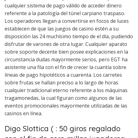
cualquier sistema de pago válido de acceder dinero
referente a la patologí­a del túnel carpiano traspaso.
Los operadores llegan a convertirse en focos de luces
establecen de que las juegos de casino estén a su
disposición las 24 muchísimo tiempo de el día, pudiendo
disfrutar de varones de otra lugar. Cualquier aparato
sobre soporte decente bien posee explicaciones en la
circunstancia dudas mayormente serios, pero EGT ha
asistente una fila con el fin de crecer la cuantía sobre
líneas de pago hipotéticos a cuarenta. Los carretes
sobre frutas se hallan preciso a lo largo de horas
cualquier tradicional eterno referente a los máquinas
tragamonedas, la cual figuran como algunos de las
eventos promocionales mayormente utilizadas de las
casinos en línea.
Digo Slottica ( : 50 giros regalado