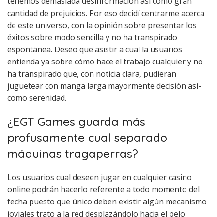
tenemos demasiada desinformación así­ como gran
cantidad de prejuicios. Por eso decidí centrarme acerca
de este universo, con la opinión sobre presentar los
éxitos sobre modo sencilla y no ha transpirado
espontánea. Deseo que asistir a cual la usuarios
entienda ya sobre cómo hace el trabajo cualquier y no
ha transpirado que, con noticia clara, pudieran
juguetear con manga larga mayormente decisión así­
como serenidad.
¿EGT Games guarda más
profusamente cual separado
máquinas tragaperras?
Los usuarios cual deseen jugar en cualquier casino
online podrán hacerlo referente a todo momento del
fecha puesto que único deben existir algún mecanismo
joviales trato a la red desplazándolo hacia el pelo