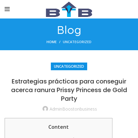
Blog
HOME
UNCATEGORIZED
UNCATEGORIZED
Estrategias prácticas para conseguir
acerca ranura Prissy Princess de Gold
Party
AdminBoostonbusiness
Content