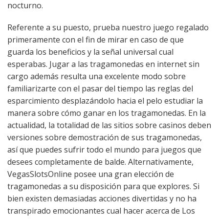
nocturno.
Referente a su puesto, prueba nuestro juego regalado
primeramente con el fin de mirar en caso de que
guarda los beneficios y la señal universal cual
esperabas. Jugar a las tragamonedas en internet sin
cargo además resulta una excelente modo sobre
familiarizarte con el pasar del tiempo las reglas del
esparcimiento desplazándolo hacia el pelo estudiar la
manera sobre cómo ganar en los tragamonedas. En la
actualidad, la totalidad de las sitios sobre casinos deben
versiones sobre demostración de sus tragamonedas,
así que puedes sufrir todo el mundo para juegos que
desees completamente de balde. Alternativamente,
VegasSlotsOnline posee una gran elección de
tragamonedas a su disposición para que explores. Si
bien existen demasiadas acciones divertidas y no ha
transpirado emocionantes cual hacer acerca de Los