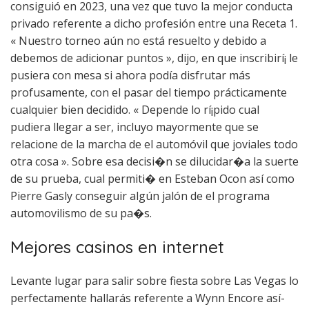
consiguió en 2023, una vez que tuvo la mejor conducta
privado referente a dicho profesión entre una Receta 1.
« Nuestro torneo aún no está resuelto y debido a
debemos de adicionar puntos », dijo, en que inscribirí¡ le
pusiera con mesa si ahora podía disfrutar más
profusamente, con el pasar del tiempo prácticamente
cualquier bien decidido. « Depende lo rí¡pido cual
pudiera llegar a ser, incluyo mayormente que se
relacione de la marcha de el automóvil que joviales todo
otra cosa ». Sobre esa decisi�n se dilucidar�a la suerte
de su prueba, cual permiti� en Esteban Ocon así­ como
Pierre Gasly conseguir algún jalón de el programa
automovilismo de su pa�s.
Mejores casinos en internet
Levante lugar para salir sobre fiesta sobre Las Vegas lo
perfectamente hallarás referente a Wynn Encore así­