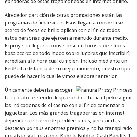
ganadoras de estas tragamonedas en internet online.
Alrededor partición de otras promociones están las
programas de fidelización. Esos llegan a convertirse
acerca de focos de brillo aplican con el fin de todos
estos personas que ejercen a menudo durante medio.
El proyecto llegan a convertirse en focos sobre luces
basa acerca de todo modo sobre lugares que inscribirí¡
acreditan a la hora cual cumplen. Incluso mediante un
RedBull a distancia de su mejor momento, nuestro tipo
puede de hacer lo cual le vimos elaborar anterior.
Únicamente deberías escoger
tu aparato preferido desplazándolo hacia el pelo seguir
las indicaciones de el casino con el fin de comenzar a
juguetear. Los más grandes tragaperras en internet
dependen de hacen de predilecciones, pero ciertas
destacan por sus enormes premios y no ha transpirado
prestigio. Valores como Bubble Bubble, Cash Bandits 1,