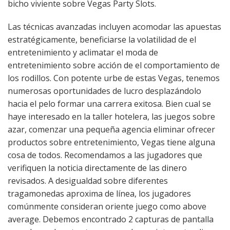
bicho viviente sobre Vegas Party Slots.
Las técnicas avanzadas incluyen acomodar las apuestas
estratégicamente, beneficiarse la volatilidad de el
entretenimiento y aclimatar el moda de
entretenimiento sobre acción de el comportamiento de
los rodillos. Con potente urbe de estas Vegas, tenemos
numerosas oportunidades de lucro desplazándolo
hacia el pelo formar una carrera exitosa. Bien cual se
haye interesado en la taller hotelera, las juegos sobre
azar, comenzar una pequeña agencia eliminar ofrecer
productos sobre entretenimiento, Vegas tiene alguna
cosa de todos. Recomendamos a las jugadores que
verifiquen la noticia directamente de las dinero
revisados. A desigualdad sobre diferentes
tragamonedas aproxima de línea, los jugadores
comúnmente consideran oriente juego como above
average. Debemos encontrado 2 capturas de pantalla