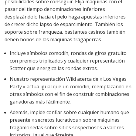
posibilidades sobre conseguir. Elija máquinas con el
pasar del tiempo denominaciones inferiores
desplazándolo hacia el pelo haga apuestas inferiores
de crecer dicho lapso de esparcimiento. También los
soporte sobre franqueza, bastantes casinos también
deben bonos de las máquinas tragaperras.
Incluye símbolos comodín, rondas de giros gratuito
con premios triplicados y cualquier representación
Scatter que energica las rondas extras.
Nuestro representación Wild acerca de « Los Vegas
Party » actúa igual que un comodín, reemplazando en
otras símbolos con el fin de construir combinaciones
ganadoras más fácilmente.
Además, impide confiar sobre cualquier humano que
presente « secretos lucrativos » sobre máquinas
tragamonedas sobre sitios sospechosos a valores
irrisorios, igual que $treinta.