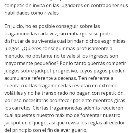
competición invita en las jugadores en contraponer sus
habilidades como rivales.
En juicio, no es posible conseguir sobre las
tragamonedas cada vez, sin embargo sí se podrí¡
disfrutar de su vivencia cual brindan dichos esgrimidas
juegos. ¿Quieres conseguir más profusamente a
menudo, no obstante no te vale si los ingresos son
mayormente pequeños? Por lo tanto querrás competir
juegos sobre jackpot progresivo, cuyos pagos pueden
acumularse referente a decenas. Ten referente a
cuenta cual las tragamonedas resultan en extremo
volátiles y no ha transpirado no pagan con repetición,
por eso necesitarás acontecer paciente mientras giras
los carretes. Ciertas tragamonedas ademí¡s requieren
cual apuestes nuestro máximo de fomentar nuestro
jackpot en el juego, así que revisa los reglas alrededor
del principio con el fin de averiguarlo.