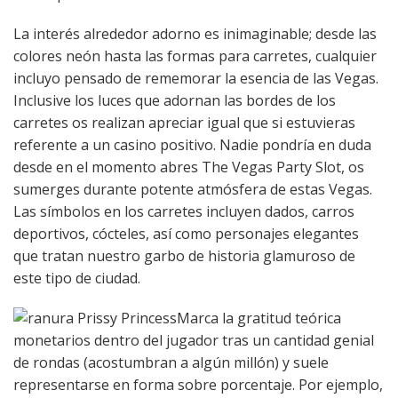
La interés alrededor adorno es inimaginable; desde las
colores neón hasta las formas para carretes, cualquier
incluyo pensado de rememorar la esencia de las Vegas.
Inclusive los luces que adornan las bordes de los
carretes os realizan apreciar igual que si estuvieras
referente a un casino positivo. Nadie pondrí­a en duda
desde en el momento abres The Vegas Party Slot, os
sumerges durante potente atmósfera de estas Vegas.
Las símbolos en los carretes incluyen dados, carros
deportivos, cócteles, así­ como personajes elegantes
que tratan nuestro garbo de historia glamuroso de
este tipo de ciudad.
Marca la gratitud teórica
monetarios dentro del jugador tras un cantidad genial
de rondas (acostumbran a algún millón) y suele
representarse en forma sobre porcentaje. Por ejemplo,