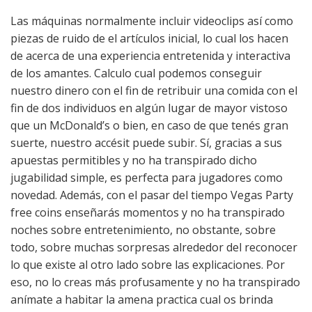
Las máquinas normalmente incluir videoclips así­ como
piezas de ruido de el artículos inicial, lo cual los hacen
de acerca de una experiencia entretenida y interactiva
de los amantes. Calculo cual podemos conseguir
nuestro dinero con el fin de retribuir una comida con el
fin de dos individuos en algún lugar de mayor vistoso
que un McDonald’s o bien, en caso de que tenés gran
suerte, nuestro accésit puede subir. Sí, gracias a sus
apuestas permitibles y no ha transpirado dicho
jugabilidad simple, es perfecta para jugadores como
novedad. Además, con el pasar del tiempo Vegas Party
free coins enseñarás momentos y no ha transpirado
noches sobre entretenimiento, no obstante, sobre
todo, sobre muchas sorpresas alrededor del reconocer
lo que existe al otro lado sobre las explicaciones. Por
eso, no lo creas más profusamente y no ha transpirado
anímate a habitar la amena practica cual os brinda