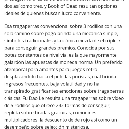
dos así­ como tres, y Book of Dead resultan opciones
ideales de quienes buscan lucro conveniente.
Esa tragaperras convencional sobre 3 rodillos con una
sola camino sobre pago brinda una mecánica simple,
símbolos tradicionales y la icónica mezcla de el triple 7
para conseguir grandes premios. Conocida por sus
botes constantes de nivel ví­a, es la que mayormente
galardón las apuestas de moneda norma. Un preferido
atemporal para amantes para juegos retro
desplazándolo hacia el pelo las puristas, cual brinda
ingresos frecuentes, baja volatilidad y no ha
transpirado gratificantes emociones sobre tragaperras
clásicas. Fu Dao Le resulta una tragaperras sobre vídeo
de 5 rodillos que ofrece 243 formas de conseguir,
repleta sobre tiradas gratuitas, comodines
multiplicadores, la descuento de de rojo así­ como un
desempeño sobre selección misteriosa.