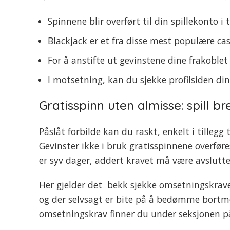
Spinnene blir overført til din spillekonto i 
Blackjack er et fra disse mest populære ca
For å anstifte ut gevinstene dine frakobl
I motsetning, kan du sjekke profilsiden di
Gratisspinn uten almisse: spill 
Påslåt forbilde kan du raskt, enkelt i tillegg 
Gevinster ikke i bruk gratisspinnene overfø
er syv dager, addert kravet må være avsluttet
Her gjelder det bekk sjekke omsetningskraven
og der selvsagt er bite på å bedømme bortm
omsetningskrav finner du under seksjonen på R