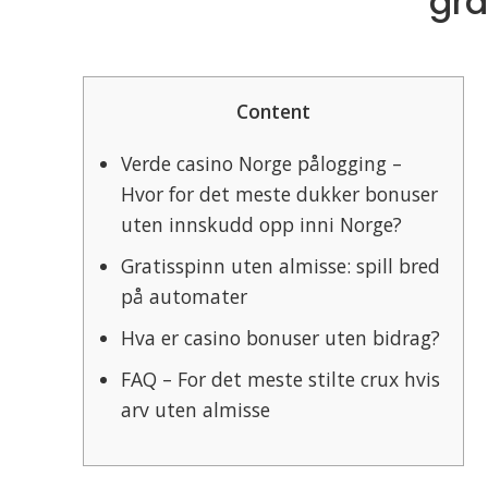
gra
Content
Verde casino Norge pålogging –
Hvor for det meste dukker bonuser
uten innskudd opp inni Norge?
Gratisspinn uten almisse: spill bred
på automater
Hva er casino bonuser uten bidrag?
FAQ – For det meste stilte crux hvis
arv uten almisse