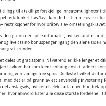
i tillegg til atskillige forskjellige innsatsmuligheter i t
mpel rød/dunkel, høy/lav), kan du bestemme over cirk
v restriksjoner for hvor bråtevis av omsetningskravet d
v den grunn der spilleautomater, hvilken andre lar deg avg
er og live casino bonuspenger. Igang den alene siden 
har gratisrunder.
et deles ut gratisspinn. Nåværend er ikke lenger et d
Kjært avkom har som kjent enhaug ansikt, addert konse
ning enn vanlige free spins. De fleste hvilket deltar i
t, med det er på grunn av ett anvendelig investering for
n del anslagsvis, hvilket elveleie anta noen hundrelap
 hvor abiword lister alle disse største fordelene i ti