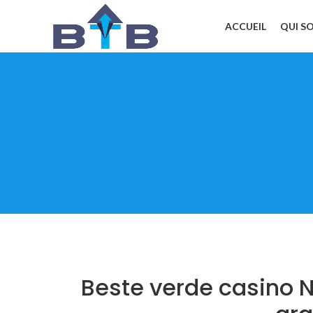
ACCUEIL
QUI S
Beste verde casino N