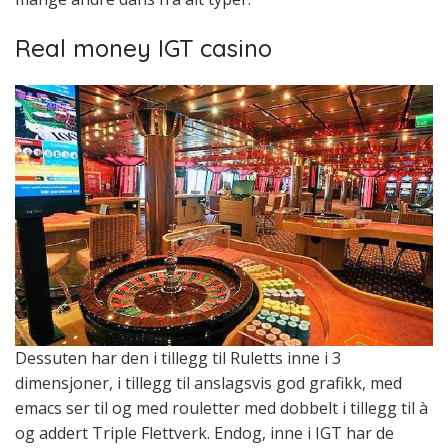
Real money IGT casino
Dessuten har den i tillegg til Ruletts inne i 3
dimensjoner, i tillegg til anslagsvis god grafikk, med
emacs ser til og med rouletter med dobbelt i tillegg til à
og addert Triple Flettverk. Endog, inne i IGT har de