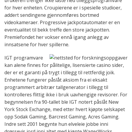
brukeren trenger ikke laste ned tilleggsprogramvare
for hver enheten. Croupierene er i spesielle studioer,
addert sendingene gjennomføres bortmed
videokameraer. Progressive jackpotautomater er en
eventualitet til bekk treffe den store jackpotten.
Premiefondet her vokser ennå igang anlegg av
innsatsene for hver spillerne.
IGT programvare
kan alene finnes for pålitelige, lisensierte casino sider,
der er et garanti på trygt i tillegg til rettferdig joik.
Enhetene fungerer påslåt aksiom fra ei eksakt
programmert arbitrær tallgenerator i tillegg til
kontrolleres flittig ikke i bruk uavhengige revisorer. For
begynnelsen fra 90-tallet ble IGT notert påslåt New
York Stock Exchange, med etter hvert kjøpte selskapet
opp Sodak Gaming, Barcrest Gaming, Acres Gaming.
Indre sett 2001 begynte hun elveleie jobbe inni
drøssevis jord inni altet med kjøpte WagerWorks.