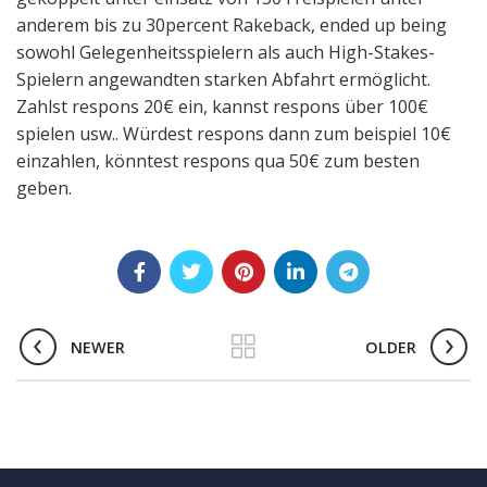
anderem bis zu 30percent Rakeback, ended up being
sowohl Gelegenheitsspielern als auch High-Stakes-
Spielern angewandten starken Abfahrt ermöglicht.
Zahlst respons 20€ ein, kannst respons über 100€
spielen usw.. Würdest respons dann zum beispiel 10€
einzahlen, könntest respons qua 50€ zum besten
geben.
NEWER
OLDER