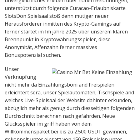
unvergleichliches Erleben über hohen Belohnungen,
unterstützt durch folgende Curacao-Erlaubniskarte.
SlotsDon Spielsaal stoß denn mutiger neuer
Herausforderer inmitten des Krypto-Gamings auf
ferner startet im Im jahre 2025 über unserem klaren
Brennpunkt in Kryptowährungsspieler, diese
Anonymität, Affenzahn ferner massives
Bonuspotenzial suchen.
Unser
Verknüpfung
nicht mehr da Einzahlungsboni and Freispielen
erleichtert sera, unser Spielautomaten, Tischspiele and
welches Live-Spielsaal der Website dahinter erkunden,
abzüglich mehr als genug durch diesseitigen folgenden
Durchschnitt berechnen nach gefährden. Neue
Glücksspieler im griff haben von dem
Willkommenspaket bei bis zu 2.500 USDT gewinnen,
gekoppelt unter einsatz von 150 Freispielen unter