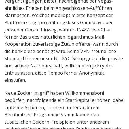
Vergünstigungen bietet, nachfolgende der Vegas-
ähnliches Erleben beim Angeschlossen-Aufführen
klarmachen. Welches mobiloptimierte Konzept der
Plattform sorgt pro reibungsloses Gameplay über
jedweder Geräte hinweg, während 24/7-Live-Chat
ferner Basis des natürlichen logarithmus-Mail-
Kooperation zuverlässige Zutun offerte, wann durch
die bank diese benötigt wird. Seine VPN-freundliche
Standard ferner unser No-KYC-Setup gebot die private
and sichere Nachbarschaft, vollkommen je Krypto-
Enthusiasten, diese Tempo ferner Anonymität
einstufen.
Neue Zocker im griff haben Willkommensboni
bedürfen, nachfolgende ein Startkapital erhöhen, dabei
laufende Aktionen, Turniere unter anderem
Berühmtheit-Programme Stammkunden via
zusätzlichen Geldern, Freispielen unter anderem