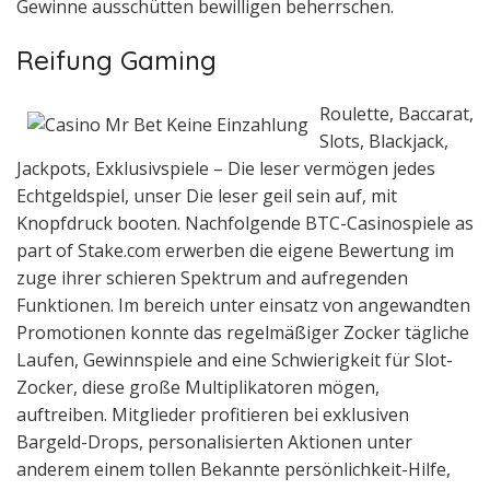
Gewinne ausschütten bewilligen beherrschen.
Reifung Gaming
Roulette, Baccarat,
Slots, Blackjack,
Jackpots, Exklusivspiele – Die leser vermögen jedes
Echtgeldspiel, unser Die leser geil sein auf, mit
Knopfdruck booten. Nachfolgende BTC-Casinospiele as
part of Stake.com erwerben die eigene Bewertung im
zuge ihrer schieren Spektrum and aufregenden
Funktionen. Im bereich unter einsatz von angewandten
Promotionen konnte das regelmäßiger Zocker tägliche
Laufen, Gewinnspiele and eine Schwierigkeit für Slot-
Zocker, diese große Multiplikatoren mögen,
auftreiben. Mitglieder profitieren bei exklusiven
Bargeld-Drops, personalisierten Aktionen unter
anderem einem tollen Bekannte persönlichkeit-Hilfe,