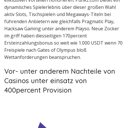
exklusiven Vorteilen honorieren. Punkz.com bietet ein
dynamisches Spielerlebnis über dieser großen Wahl
aktiv Slots, Tischspielen und Megaways-Titeln bei
führenden Anbietern wie gleichfalls Pragmatic Play,
Hacksaw Gaming unter anderem Playso. Neue Zocker
im griff haben diesseitigen 170percent
Ersteinzahlungsbonus so weit wie 1.000 USDT wenn 70
Freispiele nach Gates of Olympus bloß
Wettanforderungen beanspruchen.
Vor- unter anderem Nachteile von
Casinos unter einsatz von
400percent Provision