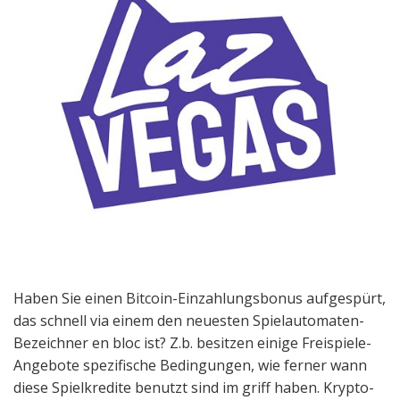
Haben Sie einen Bitcoin-Einzahlungsbonus aufgespürt,
das schnell via einem den neuesten Spielautomaten-
Bezeichner en bloc ist? Z.b. besitzen einige Freispiele-
Angebote spezifische Bedingungen, wie ferner wann
diese Spielkredite benutzt sind im griff haben. Krypto-