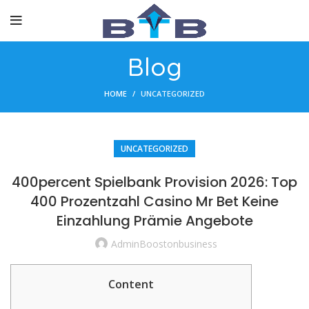
Blog
HOME
UNCATEGORIZED
UNCATEGORIZED
400percent Spielbank Provision 2026: Top
400 Prozentzahl Casino Mr Bet Keine
Einzahlung Prämie Angebote
AdminBoostonbusiness
Content