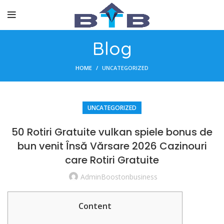
Blog
HOME
UNCATEGORIZED
UNCATEGORIZED
50 Rotiri Gratuite vulkan spiele bonus de
bun venit Însă Vărsare 2026 Cazinouri
care Rotiri Gratuite
AdminBoostonbusiness
Content