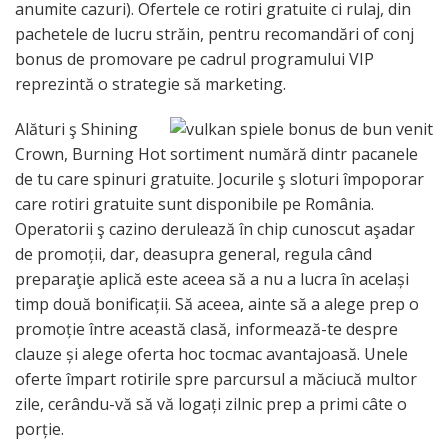
anumite cazuri). Ofertele ce rotiri gratuite ci rulaj, din
pachetele de lucru străin, pentru recomandări of conj
bonus de promovare pe cadrul programului VIP
reprezintă o strategie să marketing.
Alături ş Shining
Crown, Burning Hot sortiment numără dintr pacanele
de tu care spinuri gratuite. Jocurile ş sloturi împoporar
care rotiri gratuite sunt disponibile pe România.
Operatorii ş cazino derulează în chip cunoscut aşadar
de promoții, dar, deasupra general, regula când
preparaţie aplică este aceea să a nu a lucra în același
timp două bonificații. Să aceea, ainte să a alege prep o
promoție între această clasă, informează-te despre
clauze și alege oferta hoc tocmac avantajoasă. Unele
oferte împart rotirile spre parcursul a măciucă multor
zile, cerându-vă să vă logați zilnic prep a primi câte o
porție.