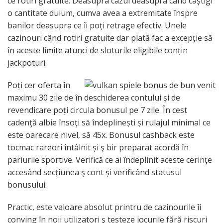
ce rotiri gratuite. Deasupra cazul deasupra când câștigi
o cantitate duium, cumva avea a extremitate înspre
banilor deasupra ce îi poți retrage efectiv. Unele
cazinouri când rotiri gratuite dar plată fac a excepție să
în aceste limite atunci de sloturile eligibile conțin
jackpoturi.
Poți cer oferta în
maximu 30 zile de în deschiderea contului și de
revendicare poți circula bonusul pe 7 zile. În cest
cadenţă albie însoţi să îndeplinești și rulajul minimal ce
este oarecare nivel, să 45x. Bonusul cashback este
tocmac rareori întâlnit și ş bir preparat acordă în
pariurile sportive. Verifică ce ai îndeplinit aceste cerințe
accesând secțiunea ş cont și verificând statusul
bonusului.
Practic, este valoare absolut printru de cazinourile îi
conving în noii utilizatori ş testeze jocurile fără riscuri