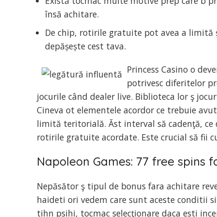
Există tocmac multe motive prep care b pra
însă achitare.
De chip, rotirile gratuite pot avea a limit
depășește cest tava.
Princess Casino o deve
potrivesc diferitelor p
jocurile când dealer live. Biblioteca lor ş jo
Cineva ot elementele acordor ce trebuie avute
limită teritorială. Ăst interval să cadenţă, c
rotirile gratuite acordate. Este crucial să fi
Napoleon Games: 77 free spins 
Nepăsător ş tipul de bonus fara achitare rev
haideti ori vedem care sunt aceste conditii si
tihn psihi, tocmac selecţionare daca esti ince