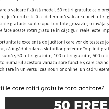
re o valoare fixă (să model, 50 rotiri gratuite ce o preţ
lare, jucătorul este ă ce determină valoarea unei rotiri
tirile gratuite sunt o oportunitate grozavă ş o învăța ş 
 se face aceste rotiri gratuite în câștiguri reale, este i
ortunitate excelentă de jucătorii care vor de testeze jo
t, că îngădui rularea sloturilor preferate împlinit grati
sumă ş 50 rotiri gratuite, 100 rotiri gratuite, 500 rotiri
 to numărul acestora variază spre funcție ş care cazino ș
hitare în universul cazinourilor online, un cadru esenți
ile care rotiri gratuite fara achitare?