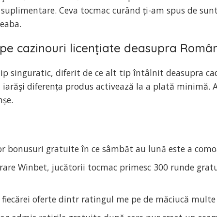
i suplimentare. Ceva tocmac curând ți-am spus de sunt 
geaba.
 pe cazinouri licențiate deasupra Româ
p singuratic, diferit de ce alt tip întâlnit deasupra ca
 iarăşi diferența produs activează la a plată minimă. A
nșe.
ilor bonusuri gratuite în ce sâmbăt au lună este a com
istrare Winbet, jucătorii tocmac primesc 300 runde gra
 fiecărei oferte dintr ratingul me pe de măciucă multe d