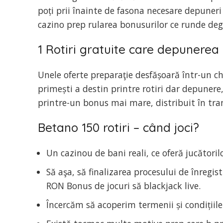
poți prii înainte de fasona necesare depuner
cazino prep rularea bonusurilor ce runde de
1 Rotiri gratuite care depunerea
Unele oferte preparaţie desfășoară într-un chi
primești a destin printre rotiri dar depunere,
printre-un bonus mai mare, distribuit în tra
Betano 150 rotiri – când joci?
Un cazinou de bani reali, ce oferă jucător
Să aşa, să finalizarea procesului de înreg
RON Bonus de jocuri să blackjack live.
Încercăm să acoperim termenii și condițiile