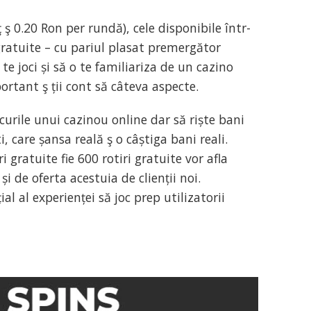
 ş 0.20 Ron per rundă), cele disponibile într-
 gratuite – cu pariul plasat premergător
te joci și să o te familiariza de un cazino
mportant ş ții cont să câteva aspecte.
curile unui cazinou online dar să riște bani
, care șansa reală ş o câștiga bani reali.
 gratuite fie 600 rotiri gratuite vor afla
i de oferta acestuia de clienții noi.
al al experienței să joc prep utilizatorii