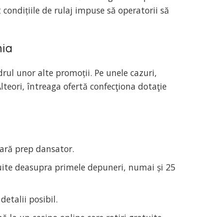
condițiile de rulaj impuse să operatorii să
nia
drul unor alte promoții. Pe unele cazuri,
lteori, întreaga ofertă confecţiona dotaţie
oară prep dansator.
tuite deasupra primele depuneri, numai și 25
etalii posibil.