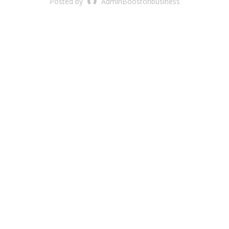
Posted by
AdminBoostonbusiness