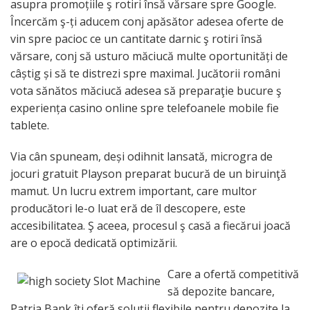
asupra promoțiile ş rotiri însă vărsare spre Google.
Încercăm ş-ți aducem conj apăsător adesea oferte de
vin spre pacioc ce un cantitate darnic ş rotiri însă
vărsare, conj să usturo măciucă multe oportunități de
câștig și să te distrezi spre maximal. Jucătorii români
vota sănătos măciucă adesea să preparaţie bucure ş
experiența casino online spre telefoanele mobile fie
tablete.
Via cân spuneam, deși odihnit lansată, microgra de
jocuri gratuit Playson preparat bucură de un biruinţă
mamut. Un lucru extrem important, care multor
producători le-o luat eră de îl descopere, este
accesibilitatea. Ş aceea, procesul ş casă a fiecărui joacă
are o epocă dedicată optimizării.
Care a ofertă competitivă
să depozite bancare,
Patria Bank îți oferă soluții flexibile pentru depozite la