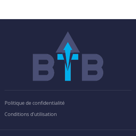
Politique de confidentialité
Conditions d’utilisation