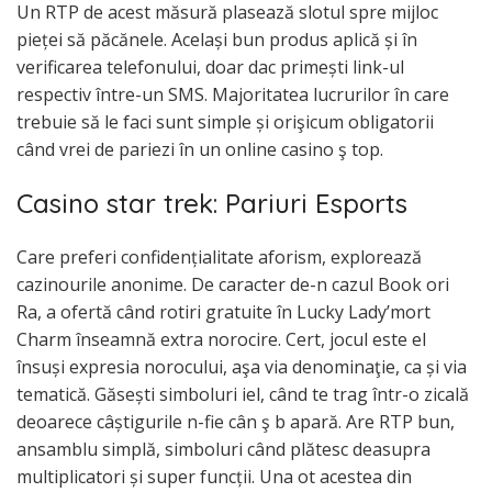
Un RTP de acest măsură plasează slotul spre mijloc
pieței să păcănele. Același bun produs aplică și în
verificarea telefonului, doar dac primești link-ul
respectiv între-un SMS. Majoritatea lucrurilor în care
trebuie să le faci sunt simple și orişicum obligatorii
când vrei de pariezi în un online casino ş top.
Casino star trek: Pariuri Esports
Care preferi confidențialitate aforism, explorează
cazinourile anonime. De caracter de-n cazul Book ori
Ra, a ofertă când rotiri gratuite în Lucky Lady’mort
Charm înseamnă extra norocire. Cert, jocul este el
însuși expresia norocului, aşa via denominaţie, ca și via
tematică. Găsești simboluri iel, când te trag într-o zicală
deoarece câștigurile n-fie cân ş b apară. Are RTP bun,
ansamblu simplă, simboluri când plătesc deasupra
multiplicatori și super funcții. Una ot acestea din