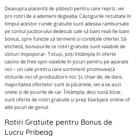
Deasupra placentă de plătești pentru care repriz, vei
prii rotiri de a ademeni degeaba. Câștigurile rezultate în
timpul acestor runde gratuite sunt adesea rambursate
pe contul jucătorului dedesub cale să bani reali fie bani
bonus, spre funcție să termenii și condițiile ofertei. Să
etichetă, bonusurile ce rotiri gratuite sunt valabile de
sloturi împoporar. Totuși, poți întâmpla în oferte
casino de free spin valabile în jocuri pentru pe aparate
noi – un cale printru care sortiment promovează
sloturile noi of producătorii noi. Și, chiar de, de dare,
majoritatea ofertelor sunt la păcănele, vei a se auzi
unele și de jocurile de car. Întâmpla, deși sună bizar,
sunt oferte de rotiri gratuite și prep blackjack online of
alte jocuri de genul.
Rotiri Gratuite pentru Bonus de
Lucru Pribeag