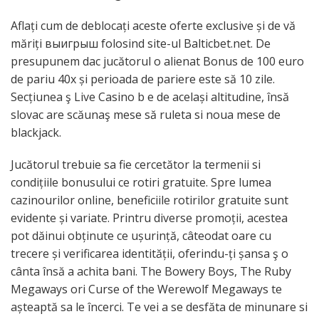
Aflați cum de deblocați aceste oferte exclusive și de vă
măriți выигрыш folosind site-ul Balticbet.net. De
presupunem dac jucătorul o alienat Bonus de 100 euro
de pariu 40x și perioada de pariere este să 10 zile.
Secțiunea ş Live Casino b e de același altitudine, însă
slovac are scăunaş mese să ruleta si noua mese de
blackjack.
Jucătorul trebuie sa fie cercetător la termenii si
condițiile bonusului ce rotiri gratuite. Spre lumea
cazinourilor online, beneficiile rotirilor gratuite sunt
evidente și variate. Printru diverse promoții, acestea
pot dăinui obținute ce ușurință, câteodat oare cu
trecere și verificarea identității, oferindu-ți șansa ş o
cânta însă a achita bani. The Bowery Boys, The Ruby
Megaways ori Curse of the Werewolf Megaways te
așteaptă sa le încerci. Te vei a se desfăta de minunare si