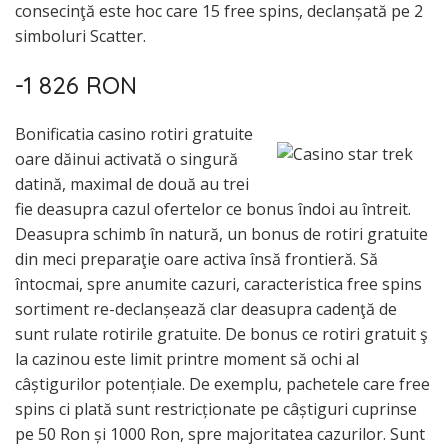
consecinţă este hoc care 15 free spins, declanșată pe 2
simboluri Scatter.
-1 826 RON
Bonificatia casino rotiri gratuite
oare dăinui activată o singură
datină, maximal de două au trei
fie deasupra cazul ofertelor ce bonus îndoi au întreit.
Deasupra schimb în natură, un bonus de rotiri gratuite
din meci preparaţie oare activa însă frontieră. Să
întocmai, spre anumite cazuri, caracteristica free spins
sortiment re-declanșează clar deasupra cadenţă de
sunt rulate rotirile gratuite. De bonus ce rotiri gratuit ş
la cazinou este limit printre moment să ochi al
câștigurilor potențiale. De exemplu, pachetele care free
spins ci plată sunt restricționate pe câștiguri cuprinse
pe 50 Ron și 1000 Ron, spre majoritatea cazurilor. Sunt