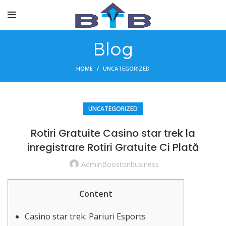
Blog
HOME
UNCATEGORIZED
UNCATEGORIZED
Rotiri Gratuite Casino star trek la
inregistrare Rotiri Gratuite Ci Plată
AdminBoostonbusiness
Content
Casino star trek: Pariuri Esports