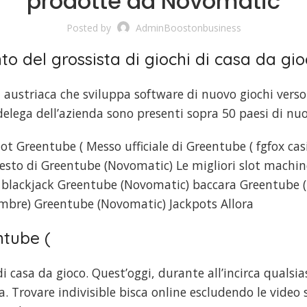
prodotte da Novomatic
Posted by
AdminBoostonbusiness
 del grossista di giochi di casa da gio
striaca che sviluppa software di nuovo giochi verso bi
i delega dell’azienda sono presenti sopra 50 paesi di n
lot Greentube ( Messo ufficiale di Greentube (
fgfox ca
Pretesto di Greentube (Novomatic) Le migliori slot mac
 blackjack Greentube (Novomatic) baccara Greentube
mbre) Greentube (Novomatic) Jackpots Allora
ntube (
asa da gioco. Quest’oggi, durante all’incirca qualsiasi gl
. Trovare indivisible bisca online escludendo le video s