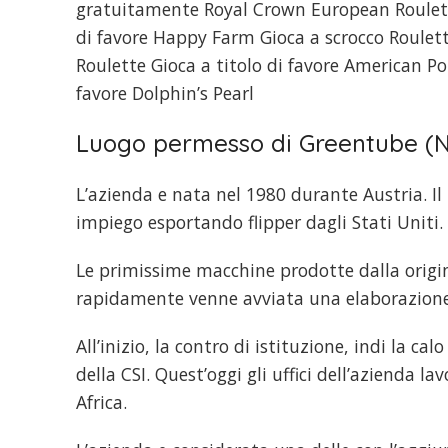
gratuitamente Royal Crown European Roulette
di favore Happy Farm Gioca a scrocco Roulette 
Roulette Gioca a titolo di favore American Po
favore Dolphin’s Pearl
Luogo permesso di Greentube (
L’azienda e nata nel 1980 durante Austria. Il
impiego esportando flipper dagli Stati Uniti.
Le primissime macchine prodotte dalla origin
rapidamente venne avviata una elaborazione
All’inizio, la contro di istituzione, indi la c
della CSI. Quest’oggi gli uffici dell’aziend
Africa.