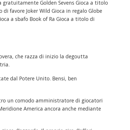
a gratuitamente Golden Sevens Gioca a titolo
o di favore Joker Wild Gioca in regalo Globe
oca a sbafo Book of Ra Gioca a titolo di
vera, che razza di inizio la degoutta
tria.
ate dal Potere Unito. Bensi, ben
, contro un comodo amministratore di giocatori
on Meridione America ancora anche mediante