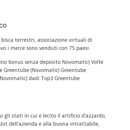
co
sca terrestri, associazione virtuali di
uovo i merce sono venduti con 75 paesi.
sino bonus senza deposito
Novomatic) Volte
hine Greentube (Novomatic) Greentube
 (Novomatic) dadi Top3 Greentube
i stati in cui e lecito il artificio d’azzardo,
lot dell’azienda e alla buona intrattabile,