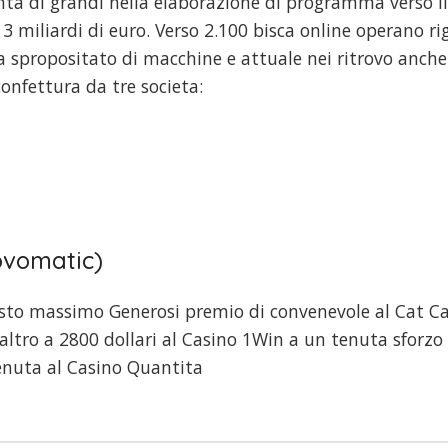
ta di grandi nella elaborazione di programma verso il g
 3 miliardi di euro. Verso 2.100 bisca online operano 
 spropositato di macchine e attuale nei ritrovo anche ne
onfettura da tre societa:
Novomatic)
sto massimo Generosi premio di convenevole al Cat Cas
tro a 2800 dollari al Casino 1Win a un tenuta sforzo 
enuta al Casino Quantita