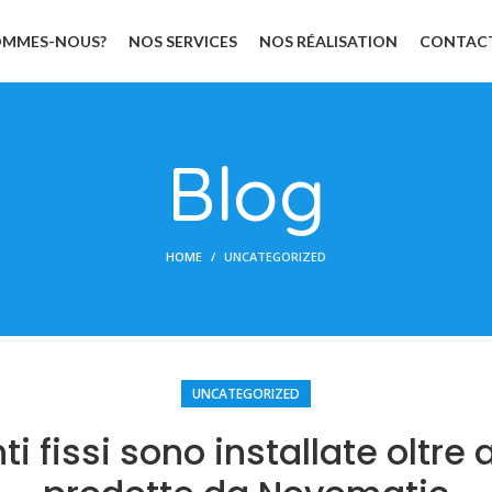
OMMES-NOUS?
NOS SERVICES
NOS RÉALISATION
CONTAC
Blog
HOME
UNCATEGORIZED
UNCATEGORIZED
ti fissi sono installate oltr