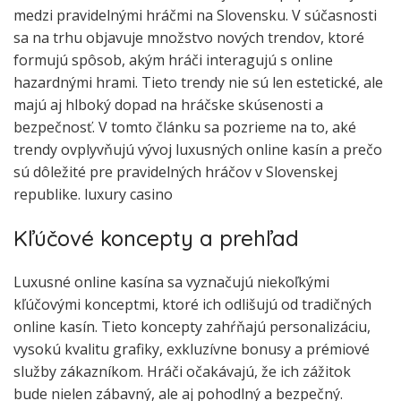
medzi pravidelnými hráčmi na Slovensku. V súčasnosti
sa na trhu objavuje množstvo nových trendov, ktoré
formujú spôsob, akým hráči interagujú s online
hazardnými hrami. Tieto trendy nie sú len estetické, ale
majú aj hlboký dopad na hráčske skúsenosti a
bezpečnosť. V tomto článku sa pozrieme na to, aké
trendy ovplyvňujú vývoj luxusných online kasín a prečo
sú dôležité pre pravidelných hráčov v Slovenskej
republike.
luxury casino
Kľúčové koncepty a prehľad
Luxusné online kasína sa vyznačujú niekoľkými
kľúčovými konceptmi, ktoré ich odlišujú od tradičných
online kasín. Tieto koncepty zahŕňajú personalizáciu,
vysokú kvalitu grafiky, exkluzívne bonusy a prémiové
služby zákazníkom. Hráči očakávajú, že ich zážitok
bude nielen zábavný, ale aj pohodlný a bezpečný.