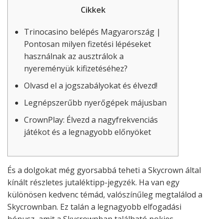
Cikkek
Trinocasino belépés Magyarország |
Pontosan milyen fizetési lépéseket
használnak az ausztrálok a
nyereményük kifizetéséhez?
Olvasd el a jogszabályokat és élvezd!
Legnépszerűbb nyerőgépek májusban
CrownPlay: Élvezd a nagyfrekvenciás
játékot és a legnagyobb előnyöket
És a dolgokat még gyorsabbá teheti a Skycrown által
kínált részletes jutaléktipp-jegyzék. Ha van egy
különösen kedvenc témád, valószínűleg megtalálod a
Skycrownban. Ez talán a legnagyobb elfogadási