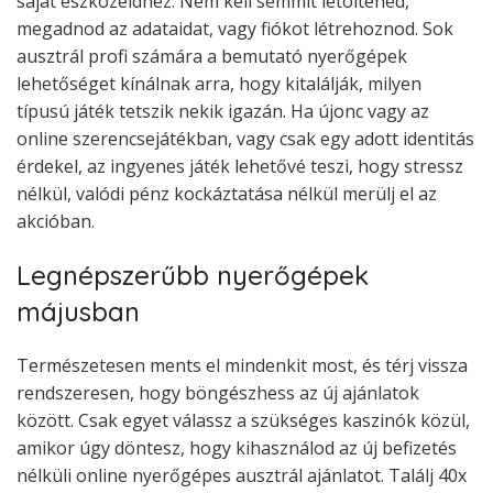
saját eszközeidhez. Nem kell semmit letöltened,
megadnod az adataidat, vagy fiókot létrehoznod. Sok
ausztrál profi számára a bemutató nyerőgépek
lehetőséget kínálnak arra, hogy kitalálják, milyen
típusú játék tetszik nekik igazán. Ha újonc vagy az
online szerencsejátékban, vagy csak egy adott identitás
érdekel, az ingyenes játék lehetővé teszi, hogy stressz
nélkül, valódi pénz kockáztatása nélkül merülj el az
akcióban.
Legnépszerűbb nyerőgépek
májusban
Természetesen ments el mindenkit most, és térj vissza
rendszeresen, hogy böngészhess az új ajánlatok
között. Csak egyet válassz a szükséges kaszinók közül,
amikor úgy döntesz, hogy kihasználod az új befizetés
nélküli online nyerőgépes ausztrál ajánlatot. Találj 40x