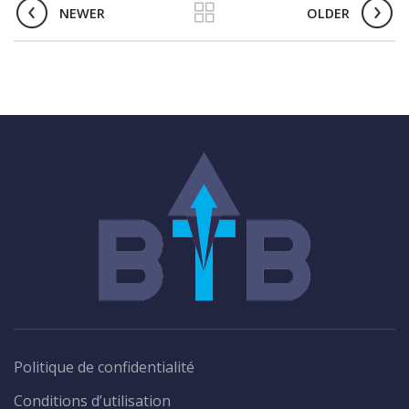
NEWER
OLDER
Politique de confidentialité
Conditions d’utilisation