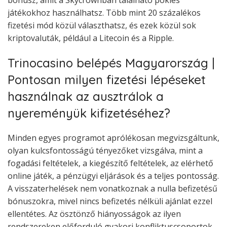
bónusz, amit a Skycrownban található pokies
játékokhoz használhatsz.
Több mint 20 százalékos
fizetési mód közül választhatsz, és ezek közül sok
kriptovaluták, például a Litecoin és a Ripple.
Trinocasino belépés Magyarország |
Pontosan milyen fizetési lépéseket
használnak az ausztrálok a
nyereményük kifizetéséhez?
Minden egyes programot aprólékosan megvizsgáltunk,
olyan kulcsfontosságú tényezőket vizsgálva, mint a
fogadási feltételek, a kiegészítő feltételek, az elérhető
online játék, a pénzügyi eljárások és a teljes pontosság.
A visszaterhelések nem vonatkoznak a nulla befizetésű
bónuszokra, mivel nincs befizetés nélküli ajánlat ezzel
ellentétes. Az ösztönző hiányosságok az ilyen
rendszereken előforduló gyakori konfliktuscsoportok