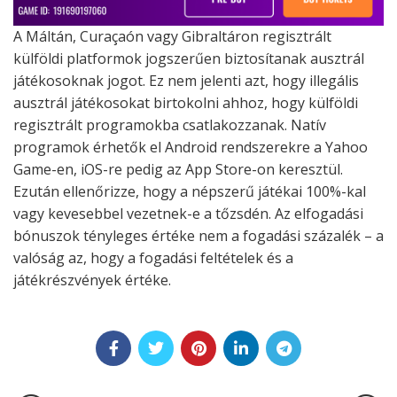
A Máltán, Curaçaón vagy Gibraltáron regisztrált
külföldi platformok jogszerűen biztosítanak ausztrál
játékosoknak jogot. Ez nem jelenti azt, hogy illegális
ausztrál játékosokat birtokolni ahhoz, hogy külföldi
regisztrált programokba csatlakozzanak. Natív
programok érhetők el Android rendszerekre a Yahoo
Game-en, iOS-re pedig az App Store-on keresztül.
Ezután ellenőrizze, hogy a népszerű játékai 100%-kal
vagy kevesebbel vezetnek-e a tőzsdén. Az elfogadási
bónuszok tényleges értéke nem a fogadási százalék – a
valóság az, hogy a fogadási feltételek és a
játékrészvények értéke.