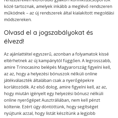
közé tartoznak, amelyek inkább a meglévő rendszeren
működnek – az új rendszerek által kialakított megoldási
módszereken.
Olvasd el a jogszabályokat és
élvezd!
Az ajánlattétel egyszerű, azonban a folyamatok kissé
eltérhetnek az új kampánytól függően. A legrosszabb,
amire
Trinocasino belépés Magyarország
figyelni kell,
az az, hogy a helyezési bónuszok nélküli online
játékválaszték általában csak a nyerőgépekre
korlátozódik. Az első dolog, amire figyelni kell, az az,
hogy miután igényelt egy helyezési bónusz nélküli
online nyerőgépet Ausztráliában, nem kell pénzt
költenie. Ezért úgy döntöttünk, hogy segítséget
nyújtunk azzal, hogy listát készítünk a legjobb