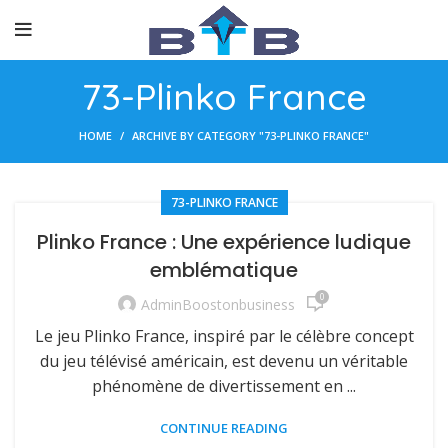
73-Plinko France
HOME
ARCHIVE BY CATEGORY "73-PLINKO FRANCE"
73-PLINKO FRANCE
Plinko France : Une expérience ludique
emblématique
0
AdminBoostonbusiness
Le jeu Plinko France, inspiré par le célèbre concept
du jeu télévisé américain, est devenu un véritable
phénomène de divertissement en ...
CONTINUE READING